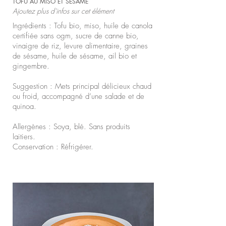
TOFU AU MISO ET SÉSAME
Ajoutez plus d'infos sur cet élément
Ingrédients : Tofu bio, miso, huile de canola
certifiée sans ogm, sucre de canne bio,
vinaigre de riz, levure alimentaire, graines
de sésame, huile de sésame, ail bio et
gingembre.
Suggestion : Mets principal délicieux chaud
ou froid, accompagné d’une salade et de
quinoa.
Allergènes : Soya, blé. Sans produits
laitiers.
Conservation : Réfrigérer.