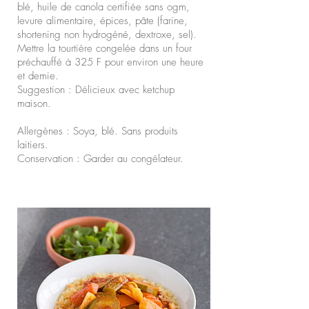
blé, huile de canola certifiée sans ogm,
levure alimentaire, épices, pâte (farine,
shortening non hydrogéné, dextroxe, sel).
Mettre la tourtière congelée dans un four
préchauffé à 325 F pour environ une heure
et demie.
Suggestion : Délicieux avec ketchup
maison.
Allergènes : Soya, blé. Sans produits
laitiers.
Conservation : Garder au congélateur.