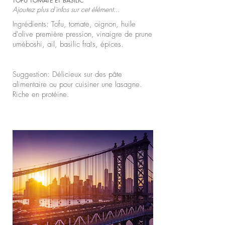
TOFU TOMATE ET BASILIC
Ajoutez plus d'infos sur cet élément...
Ingrédients: Tofu, tomate, oignon, huile
d'olive première pression, vinaigre de prune
uméboshi, ail, basilic fraîs, épices.
Suggestion: Délicieux sur des pâte
alimentaire ou pour cuisiner une lasagne.
Riche en protéine.