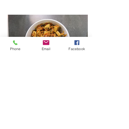
Phone
Email
Facebook
TOFU SWEET CHILI ET CORIANDRE
Ajoutez plus d'infos sur cet élément...
Ingrédients : Tofu bio, carottes bio,
échalotes, sucre de canne bio, vinaigre
umeboshi, huile de canola certifiée sans
ogm, vinaigre de riz, sambal oelek,
coriandre fraiche, levure alimentaire, tamari
bio sans blé, ail bio, fécule de maïs.