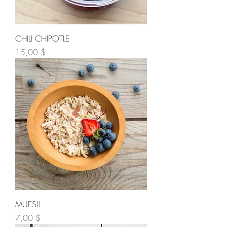
CHILI CHIPOTLE
Prix
15,00 $
MUESLI
Prix
7,00 $