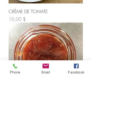
CRÈME DE TOMATE
Prix
10,00 $
Phone
Email
Facebook
KETCHUP AUX FRUITS
Prix
6,00 $